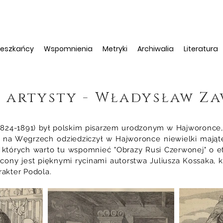
ieszkańcy
Wspomnienia
Metryki
Archiwalia
Literatura
 artysty - Władysław Za
-1891) był polskim pisarzem urodzonym w Hajworonce, n
 na Węgrzech odziedziczył w Hajworonce niewielki mająt
, z których warto tu wspomnieć "Obrazy Rusi Czerwonej" o 
gacony jest pięknymi rycinami autorstwa Juliusza Kossaka,
rakter Podola.